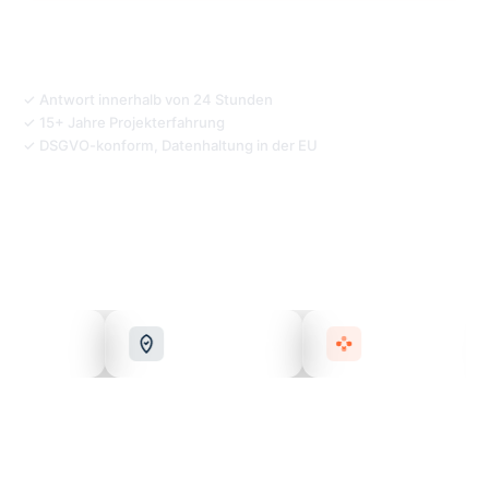
VMware-Exit-Checkliste holen
✓ Antwort innerhalb von 24 Stunden
✓ 15+ Jahre Projekterfahrung
✓ DSGVO-konform, Datenhaltung in der EU
ung
Netzwerk-Security
Microsoft 365